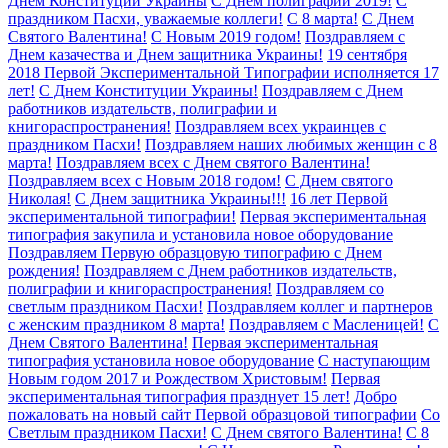
Днем Конституции Украины
С Днем полиграфии 2019!
С
праздником Пасхи, уважаемые коллеги!
С 8 марта!
С Днем
Святого Валентина!
С Новым 2019 годом!
Поздравляем с
Днем казачества и Днем защитника Украины!
19 сентября
2018 Первой Экспериментальной Типографии исполняется 17
лет!
С Днем Конституции Украины!
Поздравляем с Днем
работников издательств, полиграфии и
книгораспространения!
Поздравляем всех украинцев с
праздником Пасхи!
Поздравляем наших любимых женщин с 8
марта!
Поздравляем всех с Днем святого Валентина!
Поздравляем всех с Новым 2018 годом!
С Днем святого
Николая!
С Днем защитника Украины!!!
16 лет Первой
экспериментальной типографии!
Первая экспериментальная
типография закупила и установила новое оборудование
Поздравляем Первую образцовую типографию с Днем
рождения!
Поздравляем с Днем работников издательств,
полиграфии и книгораспространения!
Поздравляем со
светлым праздником Пасхи!
Поздравляем коллег и партнеров
с женским праздником 8 марта!
Поздравляем с Масленицей!
С
Днем Святого Валентина!
Первая экспериментальная
типография установила новое оборудование
С наступающим
Новым годом 2017 и Рождеством Христовым!
Первая
экспериментальная типография празднует 15 лет!
Добро
пожаловать на новый сайт Первой образцовой типографии
Со
Светлым праздником Пасхи!
С Днем святого Валентина!
C 8