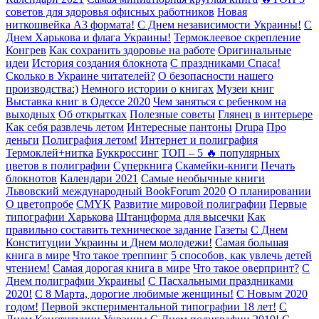
советов для здоровья офисных работников
Новая
ниткошвейка А3 формата!
С Днем независимости Украины!
С
Днем Харькова и флага Украины!
Термоклеевое скрепление
Конгрев
Как сохранить здоровье на работе
Оригинальные
идеи
История создания блокнота
С праздниками Спаса!
Сколько в Украине читателей?
О безопасности нашего
производства:)
Немного истории о книгах
Музеи книг
Выставка книг в Одессе 2020
Чем заняться с ребенком на
выходных
Об открытках
Полезные советы
Глянец в интерьере
Как себя развлечь летом
Интересные пантоны
Drupa
Про
деньги
Полиграфия летом!
Интернет и полиграфия
Термоклей+нитка
Буккроссинг
ТОП – 5 🔥 популярных
цветов в полиграфии
Суперкнига
Скамейки-книги
Печать
блокнотов
Календари 2021
Самые необычные книги
Львовский международный BookForum 2020
О планировании
О цветопробе
CMYK
Развитие мировой полиграфии
Первые
типографии Харькова
Штанцформа для высечки
Как
правильно составить техническое задание
Газеты
С Днем
Конституции Украины и Днем молодежи!
Самая большая
книга в мире
Что такое треппинг
5 способов, как увлечь детей
чтением!
Самая дорогая книга в мире
Что такое оверпринт?
С
Днем полиграфии Украины!
С Пасхальными праздниками
2020!
C 8 Марта, дорогие любимые женщины!
С Новым 2020
годом!
Первой экспериментальной типографии 18 лет!
С