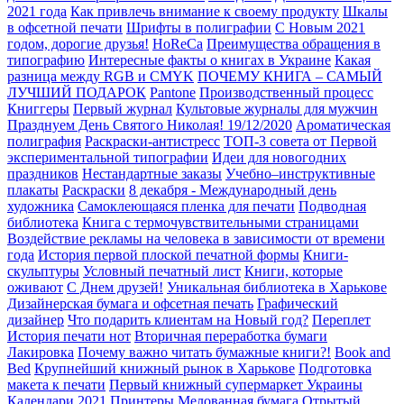
2021 года
Как привлечь внимание к своему продукту
Шкалы
в офсетной печати
Шрифты в полиграфии
С Новым 2021
годом, дорогие друзья!
HoReCa
Преимущества обращения в
типографию
Интересные факты о книгах в Украине
Какая
разница между RGB и CMYK
ПОЧЕМУ КНИГА – САМЫЙ
ЛУЧШИЙ ПОДАРОК
Pantone
Производственный процесс
Книггеры
Первый журнал
Культовые журналы для мужчин
Празднуем День Святого Николая! 19/12/2020
Ароматическая
полиграфия
Раскраски-антистресс
ТОП-3 совета от Первой
экспериментальной типографии
Идеи для новогодних
праздников
Нестандартные заказы
Учебно–инструктивные
плакаты
Раскраски
8 декабря - Международный день
художника
Самоклеющаяся пленка для печати
Подводная
библиотека
Книга с термочувствительными страницами
Воздействие рекламы на человека в зависимости от времени
года
История первой плоской печатной формы
Книги-
скульптуры
Условный печатный лист
Книги, которые
оживают
С Днем друзей!
Уникальная библиотека в Харькове
Дизайнерская бумага и офсетная печать
Графический
дизайнер
Что подарить клиентам на Новый год?
Переплет
История печати нот
Вторичная переработка бумаги
Лакировка
Почему важно читать бумажные книги?!
Book and
Bed
Крупнейший книжный рынок в Харькове
Подготовка
макета к печати
Первый книжный супермаркет Украины
Календари 2021
Принтеры
Мелованная бумага
Отрытый