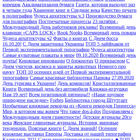
корешок
Акклиматизация бумаги
Газета, которая выходит раз
в четыре года
Хранение книг в Средние века
Качество печати
в полиграфии
Чудеса архитектуры ч.3
Производство бумаги
для полиграфии
Постпечатные процессы
23 октября -
Международный День работников рекламы!
Всемирный день
клавиши «CAPS LOCK»
Book Nooks
Всемирный день повара
Чудеса архитектуры ч2
Факты о книгах
С Днем босса
16.10.20!
С Днем защитника Украины
ТОП 5 лайфхаков от
Первой экспериментальной типографии
Чудеса архитектуры
Самые культовые плакаты в мире
09.10.2020 Всемирный день
почты!
Книжные инновации
О блокнотах
О прекрасном
С
Днем учителя, космоса и защиты животных
Немного про
науку
ТОП 10 осенних идей от Первой экспериментальной
типографии
Самые красивые библиотеки Парижа
27.09.2020
День туризма в Украине!
День комиксов!
Кристаллизованные
Книги
Всемирный день без автомобиля
Книжки-игрушки
Нам 19 лет!
Всем позитивной пятницы!!
«Наше хрупкое
природное наследие»
Forbes
Библиотека города Штутгарт
Необычные книжные рекорды из «Книги рекордов Гиннесса»
Мир, в котором мы живем
Что такое dos-à-dos
Поздравляем с
Международным днем грамотности!
Детские журналы 20го
века
Женские глянцевые журналы. История, мировые
тенденции.
Поясные книги
С Днем знаний!
Осенние
книжные выставки Европы
Доставка от нашей типографии
Календари 2021
Самая миниатюрная круглая книга
🔥ТОП 5