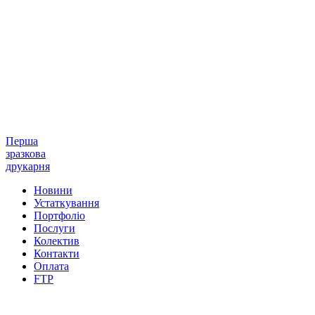
Перша
зразкова
друкарня
Новини
Устаткування
Портфоліо
Послуги
Колектив
Контакти
Оплата
FTP