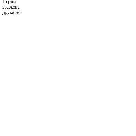
Перша
зразкова
друкарня