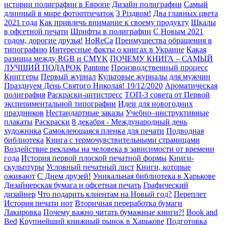
истории полиграфии в Европе
Дизайн полиграфии
Самый
длинный в мире фотоотпечаток
З Різдвом!
Два главных цвета
2021 года
Как привлечь внимание к своему продукту
Шкалы
в офсетной печати
Шрифты в полиграфии
С Новым 2021
годом, дорогие друзья!
HoReCa
Преимущества обращения в
типографию
Интересные факты о книгах в Украине
Какая
разница между RGB и CMYK
ПОЧЕМУ КНИГА – САМЫЙ
ЛУЧШИЙ ПОДАРОК
Pantone
Производственный процесс
Книггеры
Первый журнал
Культовые журналы для мужчин
Празднуем День Святого Николая! 19/12/2020
Ароматическая
полиграфия
Раскраски-антистресс
ТОП-3 совета от Первой
экспериментальной типографии
Идеи для новогодних
праздников
Нестандартные заказы
Учебно–инструктивные
плакаты
Раскраски
8 декабря - Международный день
художника
Самоклеющаяся пленка для печати
Подводная
библиотека
Книга с термочувствительными страницами
Воздействие рекламы на человека в зависимости от времени
года
История первой плоской печатной формы
Книги-
скульптуры
Условный печатный лист
Книги, которые
оживают
С Днем друзей!
Уникальная библиотека в Харькове
Дизайнерская бумага и офсетная печать
Графический
дизайнер
Что подарить клиентам на Новый год?
Переплет
История печати нот
Вторичная переработка бумаги
Лакировка
Почему важно читать бумажные книги?!
Book and
Bed
Крупнейший книжный рынок в Харькове
Подготовка