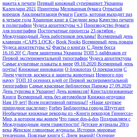
макета к печати
Первый книжный супермаркет Украины
Календари 2021
Принтеры
Мелованная бумага
Отрытый
корешок
Акклиматизация бумаги
Газета, которая выходит раз
в четыре года
Хранение книг в Средние века
Качество печати
в полиграфии
Чудеса архитектуры ч.3
Производство бумаги
для полиграфии
Постпечатные процессы
23 октября -
Международный День работников рекламы!
Всемирный день
клавиши «CAPS LOCK»
Book Nooks
Всемирный день повара
Чудеса архитектуры ч2
Факты о книгах
С Днем босса
16.10.20!
С Днем защитника Украины
ТОП 5 лайфхаков от
Первой экспериментальной типографии
Чудеса архитектуры
Самые культовые плакаты в мире
09.10.2020 Всемирный день
почты!
Книжные инновации
О блокнотах
О прекрасном
С
Днем учителя, космоса и защиты животных
Немного про
науку
ТОП 10 осенних идей от Первой экспериментальной
типографии
Самые красивые библиотеки Парижа
27.09.2020
День туризма в Украине!
День комиксов!
Кристаллизованные
Книги
Всемирный день без автомобиля
Книжки-игрушки
Нам 19 лет!
Всем позитивной пятницы!!
«Наше хрупкое
природное наследие»
Forbes
Библиотека города Штутгарт
Необычные книжные рекорды из «Книги рекордов Гиннесса»
Мир, в котором мы живем
Что такое dos-à-dos
Поздравляем с
Международным днем грамотности!
Детские журналы 20го
века
Женские глянцевые журналы. История, мировые
тенденции.
Поясные книги
С Днем знаний!
Осенние