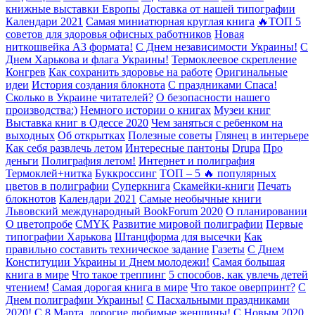
книжные выставки Европы
Доставка от нашей типографии
Календари 2021
Самая миниатюрная круглая книга
🔥ТОП 5
советов для здоровья офисных работников
Новая
ниткошвейка А3 формата!
С Днем независимости Украины!
С
Днем Харькова и флага Украины!
Термоклеевое скрепление
Конгрев
Как сохранить здоровье на работе
Оригинальные
идеи
История создания блокнота
С праздниками Спаса!
Сколько в Украине читателей?
О безопасности нашего
производства:)
Немного истории о книгах
Музеи книг
Выставка книг в Одессе 2020
Чем заняться с ребенком на
выходных
Об открытках
Полезные советы
Глянец в интерьере
Как себя развлечь летом
Интересные пантоны
Drupa
Про
деньги
Полиграфия летом!
Интернет и полиграфия
Термоклей+нитка
Буккроссинг
ТОП – 5 🔥 популярных
цветов в полиграфии
Суперкнига
Скамейки-книги
Печать
блокнотов
Календари 2021
Самые необычные книги
Львовский международный BookForum 2020
О планировании
О цветопробе
CMYK
Развитие мировой полиграфии
Первые
типографии Харькова
Штанцформа для высечки
Как
правильно составить техническое задание
Газеты
С Днем
Конституции Украины и Днем молодежи!
Самая большая
книга в мире
Что такое треппинг
5 способов, как увлечь детей
чтением!
Самая дорогая книга в мире
Что такое оверпринт?
С
Днем полиграфии Украины!
С Пасхальными праздниками
2020!
C 8 Марта, дорогие любимые женщины!
С Новым 2020