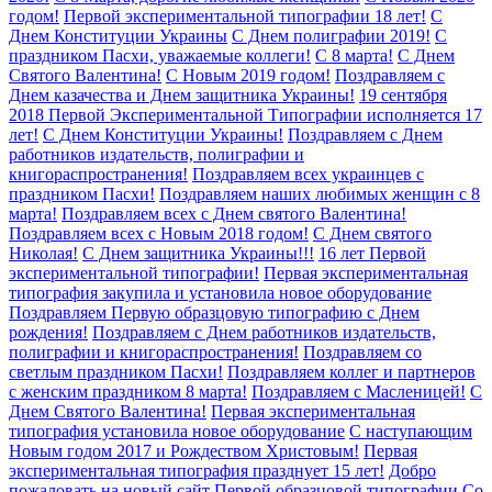
годом!
Первой экспериментальной типографии 18 лет!
С
Днем Конституции Украины
С Днем полиграфии 2019!
С
праздником Пасхи, уважаемые коллеги!
С 8 марта!
С Днем
Святого Валентина!
С Новым 2019 годом!
Поздравляем с
Днем казачества и Днем защитника Украины!
19 сентября
2018 Первой Экспериментальной Типографии исполняется 17
лет!
С Днем Конституции Украины!
Поздравляем с Днем
работников издательств, полиграфии и
книгораспространения!
Поздравляем всех украинцев с
праздником Пасхи!
Поздравляем наших любимых женщин с 8
марта!
Поздравляем всех с Днем святого Валентина!
Поздравляем всех с Новым 2018 годом!
С Днем святого
Николая!
С Днем защитника Украины!!!
16 лет Первой
экспериментальной типографии!
Первая экспериментальная
типография закупила и установила новое оборудование
Поздравляем Первую образцовую типографию с Днем
рождения!
Поздравляем с Днем работников издательств,
полиграфии и книгораспространения!
Поздравляем со
светлым праздником Пасхи!
Поздравляем коллег и партнеров
с женским праздником 8 марта!
Поздравляем с Масленицей!
С
Днем Святого Валентина!
Первая экспериментальная
типография установила новое оборудование
С наступающим
Новым годом 2017 и Рождеством Христовым!
Первая
экспериментальная типография празднует 15 лет!
Добро
пожаловать на новый сайт Первой образцовой типографии
Со