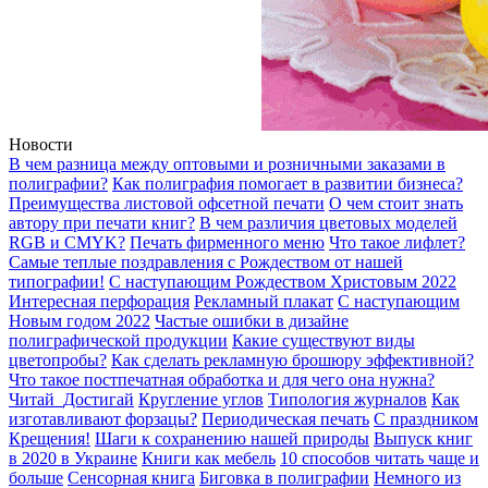
Новости
В чем разница между оптовыми и розничными заказами в
полиграфии?
Как полиграфия помогает в развитии бизнеса?
Преимущества листовой офсетной печати
О чем стоит знать
автору при печати книг?
В чем различия цветовых моделей
RGB и CMYK?
Печать фирменного меню
Что такое лифлет?
Самые теплые поздравления с Рождеством от нашей
типографии!
С наступающим Рождеством Христовым 2022
Интересная перфорация
Рекламный плакат
С наступающим
Новым годом 2022
Частые ошибки в дизайне
полиграфической продукции
Какие существуют виды
цветопробы?
Как сделать рекламную брошюру эффективной?
Что такое постпечатная обработка и для чего она нужна?
Читай_Достигай
Кругление углов
Типология журналов
Как
изготавливают форзацы?
Периодическая печать
С праздником
Крещения!
Шаги к сохранению нашей природы
Выпуск книг
в 2020 в Украине
Книги как мебель
10 способов читать чаще и
больше
Сенсорная книга
Биговка в полиграфии
Немного из