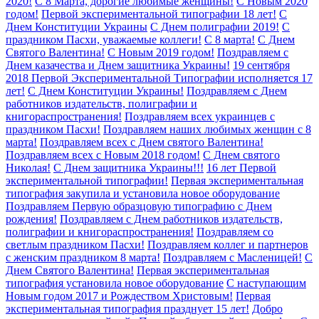
2020!
C 8 Марта, дорогие любимые женщины!
С Новым 2020
годом!
Первой экспериментальной типографии 18 лет!
С
Днем Конституции Украины
С Днем полиграфии 2019!
С
праздником Пасхи, уважаемые коллеги!
С 8 марта!
С Днем
Святого Валентина!
С Новым 2019 годом!
Поздравляем с
Днем казачества и Днем защитника Украины!
19 сентября
2018 Первой Экспериментальной Типографии исполняется 17
лет!
С Днем Конституции Украины!
Поздравляем с Днем
работников издательств, полиграфии и
книгораспространения!
Поздравляем всех украинцев с
праздником Пасхи!
Поздравляем наших любимых женщин с 8
марта!
Поздравляем всех с Днем святого Валентина!
Поздравляем всех с Новым 2018 годом!
С Днем святого
Николая!
С Днем защитника Украины!!!
16 лет Первой
экспериментальной типографии!
Первая экспериментальная
типография закупила и установила новое оборудование
Поздравляем Первую образцовую типографию с Днем
рождения!
Поздравляем с Днем работников издательств,
полиграфии и книгораспространения!
Поздравляем со
светлым праздником Пасхи!
Поздравляем коллег и партнеров
с женским праздником 8 марта!
Поздравляем с Масленицей!
С
Днем Святого Валентина!
Первая экспериментальная
типография установила новое оборудование
С наступающим
Новым годом 2017 и Рождеством Христовым!
Первая
экспериментальная типография празднует 15 лет!
Добро