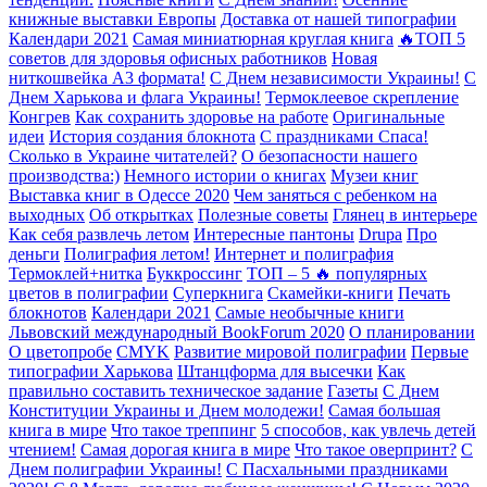
книжные выставки Европы
Доставка от нашей типографии
Календари 2021
Самая миниатюрная круглая книга
🔥ТОП 5
советов для здоровья офисных работников
Новая
ниткошвейка А3 формата!
С Днем независимости Украины!
С
Днем Харькова и флага Украины!
Термоклеевое скрепление
Конгрев
Как сохранить здоровье на работе
Оригинальные
идеи
История создания блокнота
С праздниками Спаса!
Сколько в Украине читателей?
О безопасности нашего
производства:)
Немного истории о книгах
Музеи книг
Выставка книг в Одессе 2020
Чем заняться с ребенком на
выходных
Об открытках
Полезные советы
Глянец в интерьере
Как себя развлечь летом
Интересные пантоны
Drupa
Про
деньги
Полиграфия летом!
Интернет и полиграфия
Термоклей+нитка
Буккроссинг
ТОП – 5 🔥 популярных
цветов в полиграфии
Суперкнига
Скамейки-книги
Печать
блокнотов
Календари 2021
Самые необычные книги
Львовский международный BookForum 2020
О планировании
О цветопробе
CMYK
Развитие мировой полиграфии
Первые
типографии Харькова
Штанцформа для высечки
Как
правильно составить техническое задание
Газеты
С Днем
Конституции Украины и Днем молодежи!
Самая большая
книга в мире
Что такое треппинг
5 способов, как увлечь детей
чтением!
Самая дорогая книга в мире
Что такое оверпринт?
С
Днем полиграфии Украины!
С Пасхальными праздниками