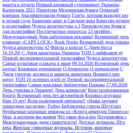
макета к печати
Первый книжный супермаркет Украины
Календари 2021
Принтеры
Мелованная бумага
Отрытый
корешок
Акклиматизация бумаги
Газета, которая выходит раз
в четыре года
Хранение книг в Средние века
Качество печати
в полиграфии
Чудеса архитектуры ч.3
Производство бумаги
для полиграфии
Постпечатные процессы
23 октября -
Международный День работников рекламы!
Всемирный день
клавиши «CAPS LOCK»
Book Nooks
Всемирный день повара
Чудеса архитектуры ч2
Факты о книгах
С Днем босса
16.10.20!
С Днем защитника Украины
ТОП 5 лайфхаков от
Первой экспериментальной типографии
Чудеса архитектуры
Самые культовые плакаты в мире
09.10.2020 Всемирный день
почты!
Книжные инновации
О блокнотах
О прекрасном
С
Днем учителя, космоса и защиты животных
Немного про
науку
ТОП 10 осенних идей от Первой экспериментальной
типографии
Самые красивые библиотеки Парижа
27.09.2020
День туризма в Украине!
День комиксов!
Кристаллизованные
Книги
Всемирный день без автомобиля
Книжки-игрушки
Нам 19 лет!
Всем позитивной пятницы!!
«Наше хрупкое
природное наследие»
Forbes
Библиотека города Штутгарт
Необычные книжные рекорды из «Книги рекордов Гиннесса»
Мир, в котором мы живем
Что такое dos-à-dos
Поздравляем с
Международным днем грамотности!
Детские журналы 20го
века
Женские глянцевые журналы. История, мировые
тенденции.
Поясные книги
С Днем знаний!
Осенние