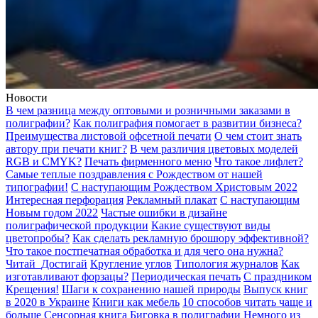
Новости
В чем разница между оптовыми и розничными заказами в
полиграфии?
Как полиграфия помогает в развитии бизнеса?
Преимущества листовой офсетной печати
О чем стоит знать
автору при печати книг?
В чем различия цветовых моделей
RGB и CMYK?
Печать фирменного меню
Что такое лифлет?
Самые теплые поздравления с Рождеством от нашей
типографии!
С наступающим Рождеством Христовым 2022
Интересная перфорация
Рекламный плакат
С наступающим
Новым годом 2022
Частые ошибки в дизайне
полиграфической продукции
Какие существуют виды
цветопробы?
Как сделать рекламную брошюру эффективной?
Что такое постпечатная обработка и для чего она нужна?
Читай_Достигай
Кругление углов
Типология журналов
Как
изготавливают форзацы?
Периодическая печать
С праздником
Крещения!
Шаги к сохранению нашей природы
Выпуск книг
в 2020 в Украине
Книги как мебель
10 способов читать чаще и
больше
Сенсорная книга
Биговка в полиграфии
Немного из