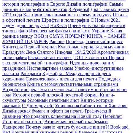
истории полиграфии в Европе
Дизайн полиграфии
Самый
длинный в мире фотоотпечаток
З Різдвом!
Два главных цвета
2021 года
Как привлечь внимание к своему продукту
Шкалы
в офсетной печати
Шрифты в полиграфии
С Новым 2021
годом, дорогие друзья!
HoReCa
Преимущества обращения в
типографию
Интересные факты о книгах в Украине
Какая
разница между RGB и CMYK
ПОЧЕМУ КНИГА – САМЫЙ
ЛУЧШИЙ ПОДАРОК
Pantone
Производственный процесс
Книггеры
Первый журнал
Культовые журналы для мужчин
Празднуем День Святого Николая! 19/12/2020
Ароматическая
полиграфия
Раскраски-антистресс
ТОП-3 совета от Первой
экспериментальной типографии
Идеи для новогодних
праздников
Нестандартные заказы
Учебно–инструктивные
плакаты
Раскраски
8 декабря - Международный день
художника
Самоклеющаяся пленка для печати
Подводная
библиотека
Книга с термочувствительными страницами
Воздействие рекламы на человека в зависимости от времени
года
История первой плоской печатной формы
Книги-
скульптуры
Условный печатный лист
Книги, которые
оживают
С Днем друзей!
Уникальная библиотека в Харькове
Дизайнерская бумага и офсетная печать
Графический
дизайнер
Что подарить клиентам на Новый год?
Переплет
История печати нот
Вторичная переработка бумаги
Лакировка
Почему важно читать бумажные книги?!
Book and
Bed
Крупнейший книжный рынок в Харькове
Подготовка