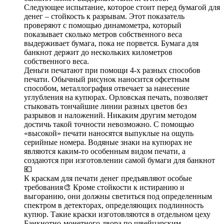
Следующее испытание, которое стоит перед бумагой для
денег – стойкость к разрывам. Этот показатель
проверяют с помощью динамометра, который
показывает сколько метров собственного веса
выдерживает бумага, пока не порвется. Бумага для
банкнот держит до нескольких километров
собственного веса.
Деньги печатают при помощи 4-х разных способов
печати. Обычный рисунок наносится офсетным
способом, металлография отвечает за нанесение
углубления на купюрах. Орловская печать, позволяет
стыковать тончайшие линии разных цветов без
разрывов и наложений. Никаким другим методом
достичь такой точности невозможно. С помощью
«высокой» печати наносятся выпуклые на ощупь
серийные номера. Водяные знаки на купюрах не
являются каким-то особенным видом печати, а
создаются при изготовлении самой бумаги для банкнот
💶
К краскам для печати денег предъявляют особые
требования🎨 Кроме стойкости к истиранию и
выгоранию, они должны светиться под определенным
спектром в детекторах, определяющих подлинность
купюр. Такие краски изготовляются в отдельном цеху
Банкнотно-монетного двора по швейцарским