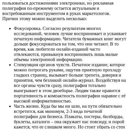
пользоваться достижениями электроники, но
рекламная
полиграфия
по-прежнему остается актуальным и
востребованным инструментом в руках маркетологов.
Причин этому можно выделить несколько:
Фокусировка. Согласно результатам многих
исследований, человек лучше воспринимает и усваивает
печатную информацию. Читатели бумажных книг могут
дольше фокусироваться на том, что они читают. В то
время, как любители онлайн-изданий часто
отвлекаются, привыкнув воспринимать лишь малые
объемы электронной информации.
Стимуляция органов чувств. Печатное издание, которое
можно потрогать руками, ощутив приятную прохладу
гладких страниц, вызывает больше трепета, доверия и
принятия, чем безликий онлайн-журнал. Воздействуя на
все органы чувств сразу, полиграфия тотально
выигрывает в этом двоеборье. Людям также нравится
портативность и компактность полиграфии наравне с её
высокой информативностью.
Часть жизни. Куда бы мы ни шли, на пути обязательно
встретится, как минимум, 2-3 вида печатной
полиграфии для бизнеса
. Плакаты, постеры, билборды,
буклеты, каталоги – она окружает нас повсюду, и порой
кажется, что ее слишком много. Но стоит убрать со стен