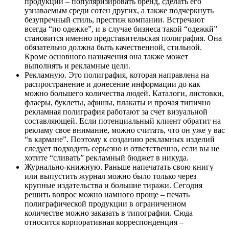
продукции – популяризировать бренд, сделать его
узнаваемым среди сотен других, а также подчеркнуть
безупречный стиль, престиж компании. Встречают
всегда “по одежке”, и в случае бизнеса такой “одежкй”
становится именно представительская полиграфия. Она
обязательно должна быть качественной, стильной.
Кроме основного назначения она также может
выполнять и рекламные цели.
Рекламную. Это полиграфия, которая направлена на
распространение и донесение информации до как
можно большего количества людей. Каталоги, листовки,
флаеры, буклеты, афишы, плакаты и прочая типично
рекламная полиграфия
работают за счет визуальной
составляющей. Если потенциальный клиент обратит на
рекламу свое внимание, можно считать, что он уже у вас
“в кармане”. Поэтому к созданию рекламных изделий
следует подходить серьезно и ответственно, если вы не
хотите “сливать” рекламный бюджет в никуда.
Журнально-книжную. Раньше напечатать свою книгу
или выпустить журнал можно было только через
крупные издательства и большие тиражи. Сегодня
решить вопрос можно намного проще –
печать
полиграфической продукции
в ограниченном
количестве можно заказать в типографии. Сюда
относится корпоративная корреспонденция –