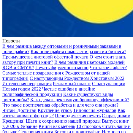
Новости
В чем разница между оптовыми и розничными заказами в
полиграфии?
Как полиграфия помогает в развитии бизнеса?
Преимущества листовой офсетной печати
О чем стоит знать
автору при печати книг?
В чем различия цветовых моделей
RGB и CMYK?
Печать фирменного меню
Что такое лифлет?
Самые теплые поздравления с Рождеством от нашей
типографии!
С наступающим Рождеством Христовым 2022
Интересная перфорация
Рекламный плакат
С наступающим
Новым годом 2022
Частые ошибки в дизайне
полиграфической продукции
Какие существуют виды
цветопробы?
Как сделать рекламную брошюру эффективной?
Что такое постпечатная обработка и для чего она нужна?
Читай_Достигай
Кругление углов
Типология журналов
Как
изготавливают форзацы?
Периодическая печать
С праздником
Крещения!
Шаги к сохранению нашей природы
Выпуск книг
в 2020 в Украине
Книги как мебель
10 способов читать чаще и
больше
Сенсорная книга
Биговка в полиграфии
Немного из