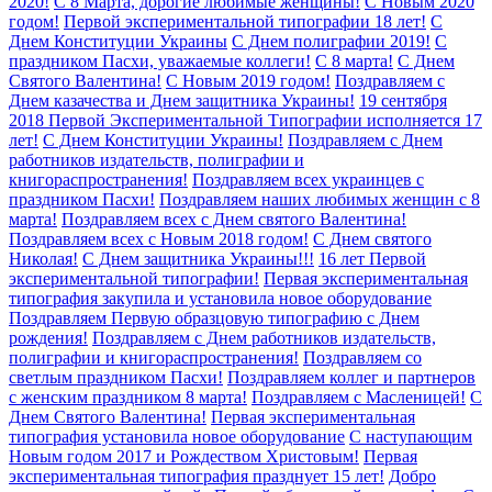
2020!
C 8 Марта, дорогие любимые женщины!
С Новым 2020
годом!
Первой экспериментальной типографии 18 лет!
С
Днем Конституции Украины
С Днем полиграфии 2019!
С
праздником Пасхи, уважаемые коллеги!
С 8 марта!
С Днем
Святого Валентина!
С Новым 2019 годом!
Поздравляем с
Днем казачества и Днем защитника Украины!
19 сентября
2018 Первой Экспериментальной Типографии исполняется 17
лет!
С Днем Конституции Украины!
Поздравляем с Днем
работников издательств, полиграфии и
книгораспространения!
Поздравляем всех украинцев с
праздником Пасхи!
Поздравляем наших любимых женщин с 8
марта!
Поздравляем всех с Днем святого Валентина!
Поздравляем всех с Новым 2018 годом!
С Днем святого
Николая!
С Днем защитника Украины!!!
16 лет Первой
экспериментальной типографии!
Первая экспериментальная
типография закупила и установила новое оборудование
Поздравляем Первую образцовую типографию с Днем
рождения!
Поздравляем с Днем работников издательств,
полиграфии и книгораспространения!
Поздравляем со
светлым праздником Пасхи!
Поздравляем коллег и партнеров
с женским праздником 8 марта!
Поздравляем с Масленицей!
С
Днем Святого Валентина!
Первая экспериментальная
типография установила новое оборудование
С наступающим
Новым годом 2017 и Рождеством Христовым!
Первая
экспериментальная типография празднует 15 лет!
Добро