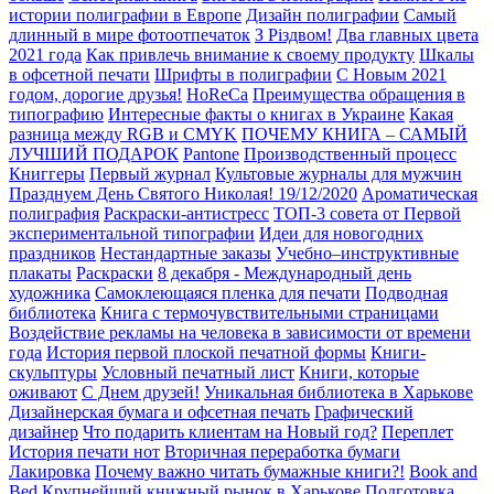
истории полиграфии в Европе
Дизайн полиграфии
Самый
длинный в мире фотоотпечаток
З Різдвом!
Два главных цвета
2021 года
Как привлечь внимание к своему продукту
Шкалы
в офсетной печати
Шрифты в полиграфии
С Новым 2021
годом, дорогие друзья!
HoReCa
Преимущества обращения в
типографию
Интересные факты о книгах в Украине
Какая
разница между RGB и CMYK
ПОЧЕМУ КНИГА – САМЫЙ
ЛУЧШИЙ ПОДАРОК
Pantone
Производственный процесс
Книггеры
Первый журнал
Культовые журналы для мужчин
Празднуем День Святого Николая! 19/12/2020
Ароматическая
полиграфия
Раскраски-антистресс
ТОП-3 совета от Первой
экспериментальной типографии
Идеи для новогодних
праздников
Нестандартные заказы
Учебно–инструктивные
плакаты
Раскраски
8 декабря - Международный день
художника
Самоклеющаяся пленка для печати
Подводная
библиотека
Книга с термочувствительными страницами
Воздействие рекламы на человека в зависимости от времени
года
История первой плоской печатной формы
Книги-
скульптуры
Условный печатный лист
Книги, которые
оживают
С Днем друзей!
Уникальная библиотека в Харькове
Дизайнерская бумага и офсетная печать
Графический
дизайнер
Что подарить клиентам на Новый год?
Переплет
История печати нот
Вторичная переработка бумаги
Лакировка
Почему важно читать бумажные книги?!
Book and
Bed
Крупнейший книжный рынок в Харькове
Подготовка