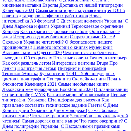
книжные выставки Европы
Доставка от нашей типографии
Календари 2021
Самая миниатюрная круглая книга
🔥ТОП 5
советов для здоровья офисных работников
Новая
ниткошвейка А3 формата!
С Днем независимости Украины!
С
Днем Харькова и флага Украины!
Термоклеевое скрепление
Конгрев
Как сохранить здоровье на работе
Оригинальные
идеи
История создания блокнота
С праздниками Спаса!
Сколько в Украине читателей?
О безопасности нашего
производства:)
Немного истории о книгах
Музеи книг
Выставка книг в Одессе 2020
Чем заняться с ребенком на
выходных
Об открытках
Полезные советы
Глянец в интерьере
Как себя развлечь летом
Интересные пантоны
Drupa
Про
деньги
Полиграфия летом!
Интернет и полиграфия
Термоклей+нитка
Буккроссинг
ТОП – 5 🔥 популярных
цветов в полиграфии
Суперкнига
Скамейки-книги
Печать
блокнотов
Календари 2021
Самые необычные книги
Львовский международный BookForum 2020
О планировании
О цветопробе
CMYK
Развитие мировой полиграфии
Первые
типографии Харькова
Штанцформа для высечки
Как
правильно составить техническое задание
Газеты
С Днем
Конституции Украины и Днем молодежи!
Самая большая
книга в мире
Что такое треппинг
5 способов, как увлечь детей
чтением!
Самая дорогая книга в мире
Что такое оверпринт?
С
Днем полиграфии Украины!
С Пасхальными праздниками