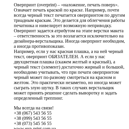
Оверпринт (overprint) – «наложение, печать поверх».
Означает печать краской по краске. Например, почти
всегда черный текст печатается оверпринтом по другим
триадным краскам. Это делается для облегчения работы
печатника и нивелирует возможную неприводку.
Оверпринт задается атрибутом на этапе верстки макета
– ответственность за это возлагается исключительно на
дизайнера-верстальщика. Иногда оверпринт необходим,
а иногда противопоказан.
Например, если у нас красная плашка, а на ней черный
текст, оверпринт ОБЯЗАТЕЛЕН. А если у нас
двухцветная плашка (скажем желтый и красный), а
черный текст (элемент) достаточно жирный и большой,
необходимо учитывать, что при печати оверпринтом
черный может по-разному смотреться на красном и
желтом. Это практически незаметно, но иногда может
сыграть злую шутку. В таких случаях верстальщик
может принять решение сделать выворотку и задать
определенный треппинг.
Мы всегда на связи!
+38 (067) 543 56 55
+38 (099) 543 56 55
+38 (073) 545 56 55
www.exp-print.com.ua