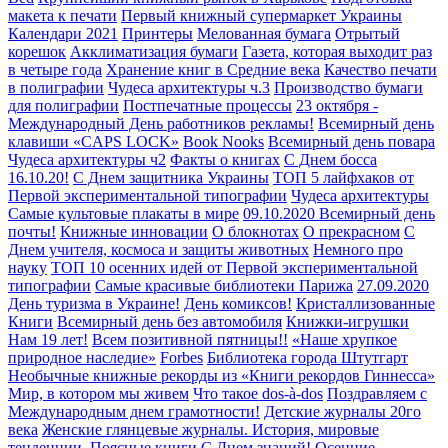
макета к печати
Первый книжный супермаркет Украины
Календари 2021
Принтеры
Мелованная бумага
Отрытый
корешок
Акклиматизация бумаги
Газета, которая выходит раз
в четыре года
Хранение книг в Средние века
Качество печати
в полиграфии
Чудеса архитектуры ч.3
Производство бумаги
для полиграфии
Постпечатные процессы
23 октября -
Международный День работников рекламы!
Всемирный день
клавиши «CAPS LOCK»
Book Nooks
Всемирный день повара
Чудеса архитектуры ч2
Факты о книгах
С Днем босса
16.10.20!
С Днем защитника Украины
ТОП 5 лайфхаков от
Первой экспериментальной типографии
Чудеса архитектуры
Самые культовые плакаты в мире
09.10.2020 Всемирный день
почты!
Книжные инновации
О блокнотах
О прекрасном
С
Днем учителя, космоса и защиты животных
Немного про
науку
ТОП 10 осенних идей от Первой экспериментальной
типографии
Самые красивые библиотеки Парижа
27.09.2020
День туризма в Украине!
День комиксов!
Кристаллизованные
Книги
Всемирный день без автомобиля
Книжки-игрушки
Нам 19 лет!
Всем позитивной пятницы!!
«Наше хрупкое
природное наследие»
Forbes
Библиотека города Штутгарт
Необычные книжные рекорды из «Книги рекордов Гиннесса»
Мир, в котором мы живем
Что такое dos-à-dos
Поздравляем с
Международным днем грамотности!
Детские журналы 20го
века
Женские глянцевые журналы. История, мировые
тенденции.
Поясные книги
С Днем знаний!
Осенние