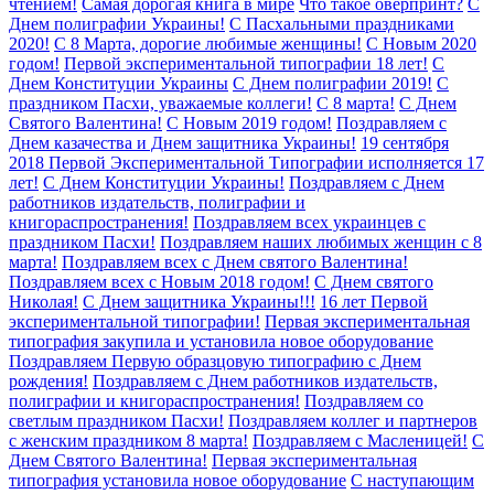
чтением!
Самая дорогая книга в мире
Что такое оверпринт?
С
Днем полиграфии Украины!
С Пасхальными праздниками
2020!
C 8 Марта, дорогие любимые женщины!
С Новым 2020
годом!
Первой экспериментальной типографии 18 лет!
С
Днем Конституции Украины
С Днем полиграфии 2019!
С
праздником Пасхи, уважаемые коллеги!
С 8 марта!
С Днем
Святого Валентина!
С Новым 2019 годом!
Поздравляем с
Днем казачества и Днем защитника Украины!
19 сентября
2018 Первой Экспериментальной Типографии исполняется 17
лет!
С Днем Конституции Украины!
Поздравляем с Днем
работников издательств, полиграфии и
книгораспространения!
Поздравляем всех украинцев с
праздником Пасхи!
Поздравляем наших любимых женщин с 8
марта!
Поздравляем всех с Днем святого Валентина!
Поздравляем всех с Новым 2018 годом!
С Днем святого
Николая!
С Днем защитника Украины!!!
16 лет Первой
экспериментальной типографии!
Первая экспериментальная
типография закупила и установила новое оборудование
Поздравляем Первую образцовую типографию с Днем
рождения!
Поздравляем с Днем работников издательств,
полиграфии и книгораспространения!
Поздравляем со
светлым праздником Пасхи!
Поздравляем коллег и партнеров
с женским праздником 8 марта!
Поздравляем с Масленицей!
С
Днем Святого Валентина!
Первая экспериментальная
типография установила новое оборудование
С наступающим