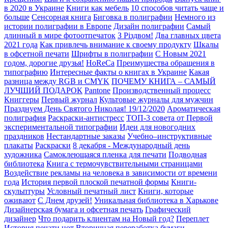
в 2020 в Украине
Книги как мебель
10 способов читать чаще и
больше
Сенсорная книга
Биговка в полиграфии
Немного из
истории полиграфии в Европе
Дизайн полиграфии
Самый
длинный в мире фотоотпечаток
З Різдвом!
Два главных цвета
2021 года
Как привлечь внимание к своему продукту
Шкалы
в офсетной печати
Шрифты в полиграфии
С Новым 2021
годом, дорогие друзья!
HoReCa
Преимущества обращения в
типографию
Интересные факты о книгах в Украине
Какая
разница между RGB и CMYK
ПОЧЕМУ КНИГА – САМЫЙ
ЛУЧШИЙ ПОДАРОК
Pantone
Производственный процесс
Книггеры
Первый журнал
Культовые журналы для мужчин
Празднуем День Святого Николая! 19/12/2020
Ароматическая
полиграфия
Раскраски-антистресс
ТОП-3 совета от Первой
экспериментальной типографии
Идеи для новогодних
праздников
Нестандартные заказы
Учебно–инструктивные
плакаты
Раскраски
8 декабря - Международный день
художника
Самоклеющаяся пленка для печати
Подводная
библиотека
Книга с термочувствительными страницами
Воздействие рекламы на человека в зависимости от времени
года
История первой плоской печатной формы
Книги-
скульптуры
Условный печатный лист
Книги, которые
оживают
С Днем друзей!
Уникальная библиотека в Харькове
Дизайнерская бумага и офсетная печать
Графический
дизайнер
Что подарить клиентам на Новый год?
Переплет
История печати нот
Вторичная переработка бумаги