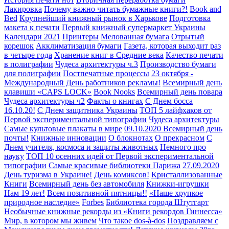
Лакировка
Почему важно читать бумажные книги?!
Book and
Bed
Крупнейший книжный рынок в Харькове
Подготовка
макета к печати
Первый книжный супермаркет Украины
Календари 2021
Принтеры
Мелованная бумага
Отрытый
корешок
Акклиматизация бумаги
Газета, которая выходит раз
в четыре года
Хранение книг в Средние века
Качество печати
в полиграфии
Чудеса архитектуры ч.3
Производство бумаги
для полиграфии
Постпечатные процессы
23 октября -
Международный День работников рекламы!
Всемирный день
клавиши «CAPS LOCK»
Book Nooks
Всемирный день повара
Чудеса архитектуры ч2
Факты о книгах
С Днем босса
16.10.20!
С Днем защитника Украины
ТОП 5 лайфхаков от
Первой экспериментальной типографии
Чудеса архитектуры
Самые культовые плакаты в мире
09.10.2020 Всемирный день
почты!
Книжные инновации
О блокнотах
О прекрасном
С
Днем учителя, космоса и защиты животных
Немного про
науку
ТОП 10 осенних идей от Первой экспериментальной
типографии
Самые красивые библиотеки Парижа
27.09.2020
День туризма в Украине!
День комиксов!
Кристаллизованные
Книги
Всемирный день без автомобиля
Книжки-игрушки
Нам 19 лет!
Всем позитивной пятницы!!
«Наше хрупкое
природное наследие»
Forbes
Библиотека города Штутгарт
Необычные книжные рекорды из «Книги рекордов Гиннесса»
Мир, в котором мы живем
Что такое dos-à-dos
Поздравляем с