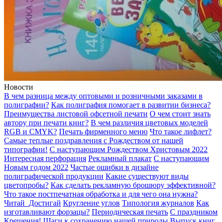
Новости
В чем разница между оптовыми и розничными заказами в
полиграфии?
Как полиграфия помогает в развитии бизнеса?
Преимущества листовой офсетной печати
О чем стоит знать
автору при печати книг?
В чем различия цветовых моделей
RGB и CMYK?
Печать фирменного меню
Что такое лифлет?
Самые теплые поздравления с Рождеством от нашей
типографии!
С наступающим Рождеством Христовым 2022
Интересная перфорация
Рекламный плакат
С наступающим
Новым годом 2022
Частые ошибки в дизайне
полиграфической продукции
Какие существуют виды
цветопробы?
Как сделать рекламную брошюру эффективной?
Что такое постпечатная обработка и для чего она нужна?
Читай_Достигай
Кругление углов
Типология журналов
Как
изготавливают форзацы?
Периодическая печать
С праздником
Крещения!
Шаги к сохранению нашей природы
Выпуск книг