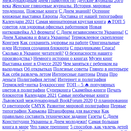
Международным днем грамотности!
Детские журналы 20го
века
Женские глянцевые журналы. История, мировые
тенденции.
Поясные книги
С Днем знаний!
Осенние
книжные выставки Европы
Доставка от нашей типографии
Календари 2021
Самая миниатюрная круглая книга
🔥ТОП 5
советов для здоровья офисных работников
Новая
ниткошвейка А3 формата!
С Днем независимости Украины!
С
Днем Харькова и флага Украины!
Термоклеевое скрепление
Конгрев
Как сохранить здоровье на работе
Оригинальные
идеи
История создания блокнота
С праздниками Спаса!
Сколько в Украине читателей?
О безопасности нашего
производства:)
Немного истории о книгах
Музеи книг
Выставка книг в Одессе 2020
Чем заняться с ребенком на
выходных
Об открытках
Полезные советы
Глянец в интерьере
Как себя развлечь летом
Интересные пантоны
Drupa
Про
деньги
Полиграфия летом!
Интернет и полиграфия
Термоклей+нитка
Буккроссинг
ТОП – 5 🔥 популярных
цветов в полиграфии
Суперкнига
Скамейки-книги
Печать
блокнотов
Календари 2021
Самые необычные книги
Львовский международный BookForum 2020
О планировании
О цветопробе
CMYK
Развитие мировой полиграфии
Первые
типографии Харькова
Штанцформа для высечки
Как
правильно составить техническое задание
Газеты
С Днем
Конституции Украины и Днем молодежи!
Самая большая
книга в мире
Что такое треппинг
5 способов, как увлечь детей