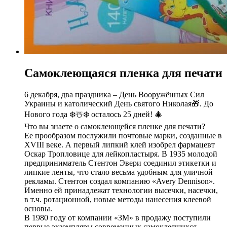
Самоклеющаяся пленка для печати
6 декабря, два праздника – День Вооружённых Сил
Украины и католический День святого Николая🎁. До
Нового года ❄️☃️❄️ осталось 25 дней! 🎄
Что вы знаете о самоклеющейся пленке для печати?
Ее прообразом послужили почтовые марки, созданные в
XVIII веке. А первый липкий клей изобрел фармацевт
Оскар Тропловице для лейкопластыря. В 1935 молодой
предприниматель Стентон Эвери соединил этикетки и
липкие ленты, что стало весьма удобным для уличной
рекламы. Стентон создал компанию «Avery Dennison».
Именно ей принадлежат технологии высечки, насечки,
в т.ч. ротационной, новые методы нанесения клеевой
основы.
В 1980 году от компании «ЗМ» в продажу поступили
первые экземпляры современных самоклеящихся