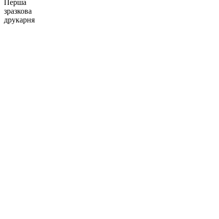
Перша
зразкова
друкарня