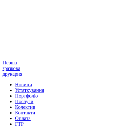
Перша
зразкова
друкарня
Новини
Устаткування
Портфоліо
Послуги
Колектив
Контакти
Оплата
FTP