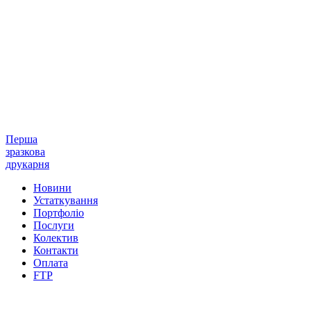
Перша
зразкова
друкарня
Новини
Устаткування
Портфоліо
Послуги
Колектив
Контакти
Оплата
FTP