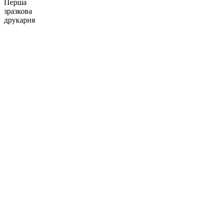
Перша
зразкова
друкарня