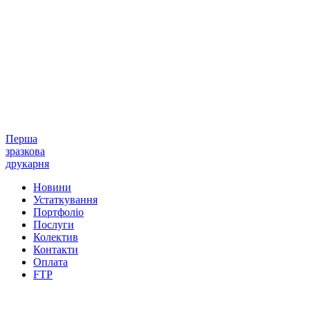
Перша
зразкова
друкарня
Новини
Устаткування
Портфоліо
Послуги
Колектив
Контакти
Оплата
FTP