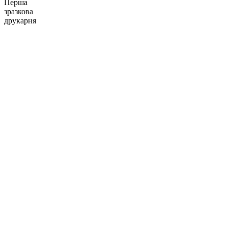
Перша
зразкова
друкарня