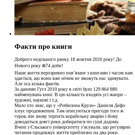
Факти про книги
Доброго недільного ранку 18 жовтня 2020 року! До
Нового року ❄️74 доби!
Наше життя нерозривно пов’язане з книгами і часом нам
здається, що вони вже нічим не зможуть нас здивувати.
Але ось кілька фактів.
За даними Гугл 2010 року в світі було 129 864 880
найменувань книг. В цю кількість входять усі жанри –
художні, наукові і т.д.
Мало хто знає, що у «Робінзона Крузо» Даніеля Дефо
існує продовження. Там описуються пригоди того ж
героя, він знову терпить корабельну аварію і йому
доводиться довгі роки добиратися по суші додому.
Вчені з Єльського університету з’ясували, що регулярне
читання продовжує життя приблизно на два роки.