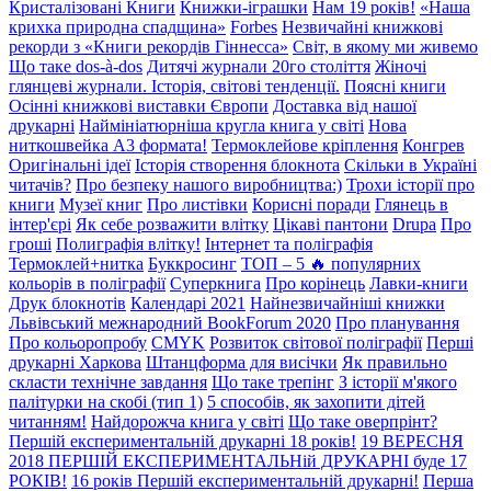
Кристалізовані Книги
Книжки-іграшки
Нам 19 років!
«Наша
крихка природна спадщина»
Forbes
Незвичайні книжкові
рекорди з «Книги рекордів Гіннесса»
Світ, в якому ми живемо
Що таке dos-à-dos
Дитячі журнали 20го століття
Жіночі
глянцеві журнали. Історія, світові тенденції.
Поясні книги
Осінні книжкові виставки Європи
Доставка від нашої
друкарні
Наймініатюрніша кругла книга у світі
Нова
ниткошвейка А3 формата!
Термоклейове кріплення
Конгрев
Оригінальні ідеї
Історія створення блокнота
Скільки в Україні
читачів?
Про безпеку нашого виробництва:)
Трохи історії про
книги
Музеї книг
Про листівки
Корисні поради
Глянець в
інтер'єрі
Як себе розважити влітку
Цікаві пантони
Drupa
Про
гроші
Полиграфія влітку!
Інтернет та поліграфія
Термоклей+нитка
Буккросинг
ТОП – 5 🔥 популярних
кольорів в поліграфії
Суперкнига
Про корінець
Лавки-книги
Друк блокнотів
Календарі 2021
Найнезвичайніші книжки
Львівський межнародний BookForum 2020
Про планування
Про кольоропробу
CMYK
Розвиток світової поліграфії
Перші
друкарні Харкова
Штанцформа для висічки
Як правильно
скласти технічне завдання
Що таке трепінг
З історії м'якого
палітурки на скобі (тип 1)
5 способів, як захопити дітей
читанням!
Найдорожча книга у світі
Що таке оверпрінт?
Першій експериментальній друкарні 18 років!
19 ВЕРЕСНЯ
2018 ПЕРШІЙ ЕКСПЕРИМЕНТАЛЬНій ДРУКАРНІ буде 17
РОКІВ!
16 років Першій експериментальній друкарні!
Перша