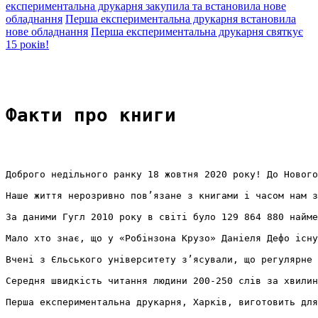
експериментальна друкарня закупила та встановила нове
обладнання
Перша експериментальна друкарня встановила
нове обладнання
Перша експериментальна друкарня святкує
15 років!
Факти про книги
Доброго недільного ранку 18 жовтня 2020 року! До Нового
Наше життя нерозривно пов’язане з книгами і часом нам з
За даними Гугл 2010 року в світі було 129 864 880 найме
Мало хто знає, що у «Робінзона Крузо» Даніеля Дефо існу
Вчені з Єльського університету з’ясували, що регулярне 
Середня швидкість читання людини 200-250 слів за хвилин
Перша експериментальна друкарня, Харків, виготовить для