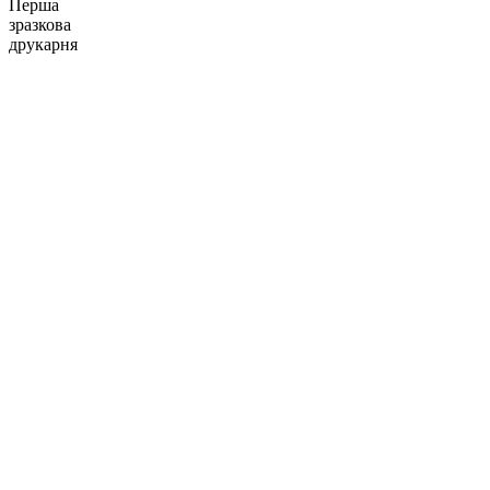
Перша
зразкова
друкарня