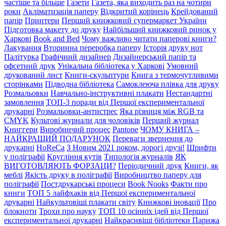
частіше та більше
Газети
Газета, яка виходить раз на чотири
роки
Акліматизація паперу
Відкритий корінець
Крейдований
папір
Принтери
Перший книжковий супермаркет України
Підготовка макету до друку
Найбільший книжковий ринок у
Харкові
Book and Bed
Чому важливо читати паперові книги?
Лакування
Вторинна переробка паперу
Історія друку нот
Палітурка
Графічний дизайнер
Дизайнерський папір та
офсетний друк
Унікальна бібліотека у Харкові
Умовний
друкований лист
Книги-скульптури
Книга з термочутливими
сторінками
Підводна бібліотека
Самоклеюча плівка для друку
Розмальовки
Навчально-інструктивні плакати
Нестандартні
замовлення
ТОП-3 поради від Першої експериментальної
друкарні
Розмальовки-антистрес
Яка різниця між RGB та
CMYK
Культові журнали для чоловіків
Перший журнал
Книггери
Виробничий процес
Pantone
ЧОМУ КНИГА –
НАЙКРАЩИЙ ПОДАРУНОК
Переваги звернення до
друкарні
HoReCa
З Новим 2021 роком, дорогі друзі!
Шрифти
у поліграфії
Кругління кутів
Типологія журналів
ЯК
ВИГОТОВЛЯЮТЬ ФОРЗАЦИ?
Періодичний друк
Книги, як
меблі
Якість друку в поліграфії
Виробництво паперу для
поліграфії
Постдрукарські процеси
Book Nooks
Факти про
книги
ТОП 5 лайфхаків від Першої експериментальної
друкарні
Найкультовіші плакати світу
Книжкові іновації
Про
блокноти
Трохи про науку
ТОП 10 осінніх ідей від Першої
експериментальної друкарні
Найкрасивіші бібліотеки Парижа