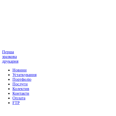
Перша
зразкова
друкарня
Новини
Устаткування
Портфоліо
Послуги
Колектив
Контакти
Оплата
FTP