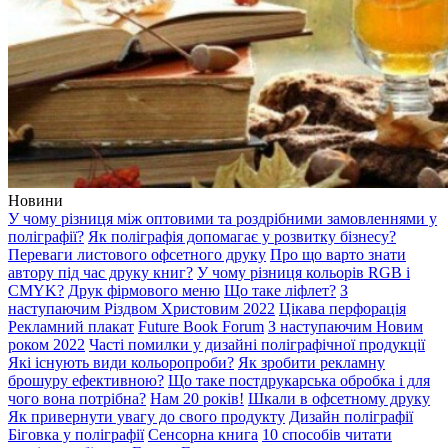
Новини
У чому різниця між оптовими та роздрібними замовленнями у
поліграфії?
Як поліграфія допомагає у розвитку бізнесу?
Переваги листового офсетного друку
Про що варто знати
автору під час друку книг?
У чому різниця кольорів RGB і
CMYK?
Друк фірмового меню
Що таке ліфлет?
З
наступаючим Різдвом Христовим 2022
Цікава перфорація
Рекламний плакат
Future Book Forum
З наступаючим Новим
роком 2022
Часті помилки у дизайні поліграфічної продукції
Які існують види кольоропроби?
Як зробити рекламну
брошуру ефективною?
Що таке постдрукарська обробка і для
чого вона потрібна?
Нам 20 років!
Шкали в офсетному друку
Як привернути увагу до свого продукту
Дизайн поліграфії
Біговка у поліграфії
Сенсорна книга
10 способів читати