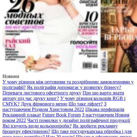
Новини
У чому різниця між оптовими та роздрібними замовленнями у
поліграфії?
Як поліграфія допомагає у розвитку бізнесу?
Переваги листового офсетного друку
Про що варто знати
автору під час друку книг?
У чому різниця кольорів RGB і
CMYK?
Друк фірмового меню
Що таке ліфлет?
З
наступаючим Різдвом Христовим 2022
Цікава перфорація
Рекламний плакат
Future Book Forum
З наступаючим Новим
роком 2022
Часті помилки у дизайні поліграфічної продукції
Які існують види кольоропроби?
Як зробити рекламну
брошуру ефективною?
Що таке постдрукарська обробка і для
чого вона потрібна?
Нам 20 років!
Шкали в офсетному друку