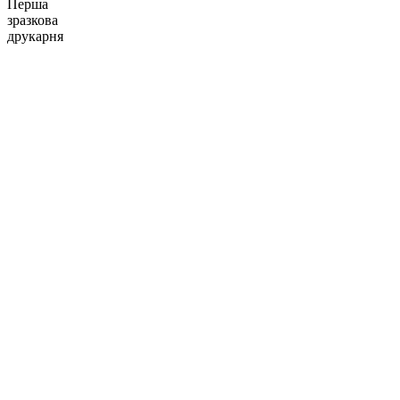
Перша
зразкова
друкарня