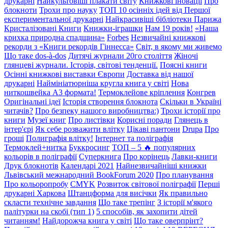
друкарні
Найкультовіші плакати світу
Книжкові іновації
Про
блокноти
Трохи про науку
ТОП 10 осінніх ідей від Першої
експериментальної друкарні
Найкрасивіші бібліотеки Парижа
Кристалізовані Книги
Книжки-іграшки
Нам 19 років!
«Наша
крихка природна спадщина»
Forbes
Незвичайні книжкові
рекорди з «Книги рекордів Гіннесса»
Світ, в якому ми живемо
Що таке dos-à-dos
Дитячі журнали 20го століття
Жіночі
глянцеві журнали. Історія, світові тенденції.
Поясні книги
Осінні книжкові виставки Європи
Доставка від нашої
друкарні
Наймініатюрніша кругла книга у світі
Нова
ниткошвейка А3 формата!
Термоклейове кріплення
Конгрев
Оригінальні ідеї
Історія створення блокнота
Скільки в Україні
читачів?
Про безпеку нашого виробництва:)
Трохи історії про
книги
Музеї книг
Про листівки
Корисні поради
Глянець в
інтер'єрі
Як себе розважити влітку
Цікаві пантони
Drupa
Про
гроші
Полиграфія влітку!
Інтернет та поліграфія
Термоклей+нитка
Буккросинг
ТОП – 5 🔥 популярних
кольорів в поліграфії
Суперкнига
Про корінець
Лавки-книги
Друк блокнотів
Календарі 2021
Найнезвичайніші книжки
Львівський межнародний BookForum 2020
Про планування
Про кольоропробу
CMYK
Розвиток світової поліграфії
Перші
друкарні Харкова
Штанцформа для висічки
Як правильно
скласти технічне завдання
Що таке трепінг
З історії м'якого
палітурки на скобі (тип 1)
5 способів, як захопити дітей
читанням!
Найдорожча книга у світі
Що таке оверпрінт?