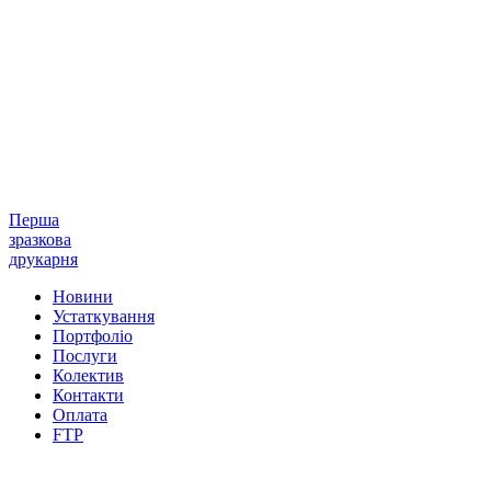
Перша
зразкова
друкарня
Новини
Устаткування
Портфоліо
Послуги
Колектив
Контакти
Оплата
FTP