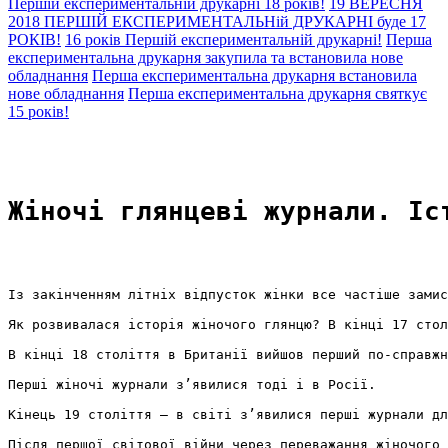
Першій експериментальній друкарні 18 років!
19 ВЕРЕСНЯ
2018 ПЕРШІЙ ЕКСПЕРИМЕНТАЛЬНій ДРУКАРНІ буде 17
РОКІВ!
16 років Першій експериментальній друкарні!
Перша
експериментальна друкарня закупила та встановила нове
обладнання
Перша експериментальна друкарня встановила
нове обладнання
Перша експериментальна друкарня святкує
15 років!
Жіночі глянцеві журнали. Іс
Із закінченням літніх відпусток жінки все частіше замис
Як розвивалася історія жіночого глянцю? В кінці 17 стол
В кінці 18 століття в Британії вийшов перший по-справжн
Перші жіночі журнали з’явилися тоді і в Росії.
Кінець 19 століття – в світі з’явилися перші журнали дл
Після першої світової війни через переважання жіночого 