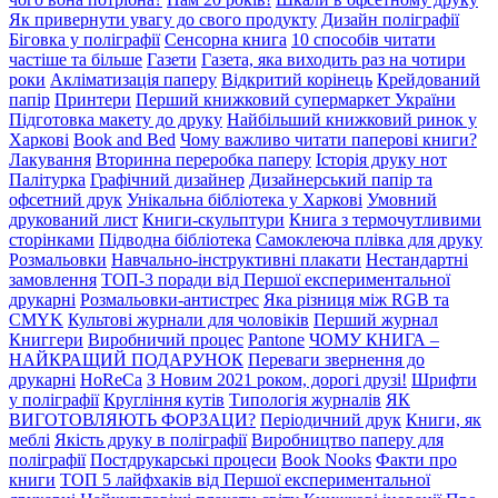
Як привернути увагу до свого продукту
Дизайн поліграфії
Біговка у поліграфії
Сенсорна книга
10 способів читати
частіше та більше
Газети
Газета, яка виходить раз на чотири
роки
Акліматизація паперу
Відкритий корінець
Крейдований
папір
Принтери
Перший книжковий супермаркет України
Підготовка макету до друку
Найбільший книжковий ринок у
Харкові
Book and Bed
Чому важливо читати паперові книги?
Лакування
Вторинна переробка паперу
Історія друку нот
Палітурка
Графічний дизайнер
Дизайнерський папір та
офсетний друк
Унікальна бібліотека у Харкові
Умовний
друкований лист
Книги-скульптури
Книга з термочутливими
сторінками
Підводна бібліотека
Самоклеюча плівка для друку
Розмальовки
Навчально-інструктивні плакати
Нестандартні
замовлення
ТОП-3 поради від Першої експериментальної
друкарні
Розмальовки-антистрес
Яка різниця між RGB та
CMYK
Культові журнали для чоловіків
Перший журнал
Книггери
Виробничий процес
Pantone
ЧОМУ КНИГА –
НАЙКРАЩИЙ ПОДАРУНОК
Переваги звернення до
друкарні
HoReCa
З Новим 2021 роком, дорогі друзі!
Шрифти
у поліграфії
Кругління кутів
Типологія журналів
ЯК
ВИГОТОВЛЯЮТЬ ФОРЗАЦИ?
Періодичний друк
Книги, як
меблі
Якість друку в поліграфії
Виробництво паперу для
поліграфії
Постдрукарські процеси
Book Nooks
Факти про
книги
ТОП 5 лайфхаків від Першої експериментальної