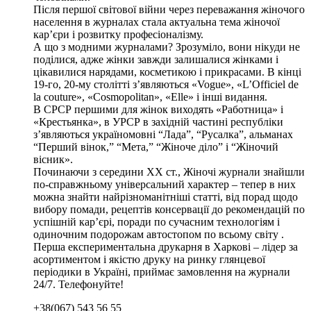
Після першої світової війни через переважання жіночого
населення в журналах стала актуальна тема жіночої
кар’єри і розвитку професіоналізму.
А що з модними журналами? Зрозуміло, вони нікуди не
поділися, адже жінки завжди залишалися жінками і
цікавилися нарядами, косметикою і прикрасами. В кінці
19-го, 20-му столітті з’являються «Vogue», «L’Officiel de
la couture», «Cosmopolitan», «Elle» і інші видання.
В СРСР першими для жінок виходять «Работница» і
«Крестьянка», в УРСР в західній частині республіки
з’являються україномовні “Лада”, “Русалка”, альманах
“Перший вінок,” “Мета,” “Жіноче діло” і “Жіночий
вісник».
Починаючи з середини ХХ ст., Жіночі журнали знайшли
по-справжньому універсальний характер – тепер в них
можна знайти найрізноманітніші статті, від порад щодо
вибору помади, рецептів консервації до рекомендацій по
успішній кар’єрі, поради по сучасним технологіям і
одиночним подорожам автостопом по всьому світу .
Перша експериментальна друкарня в Харкові – лідер за
асортиментом і якістю друку на ринку глянцевої
періодики в Україні, приймає замовлення на журнали
24/7. Телефонуйте!
+38(067) 543 56 55