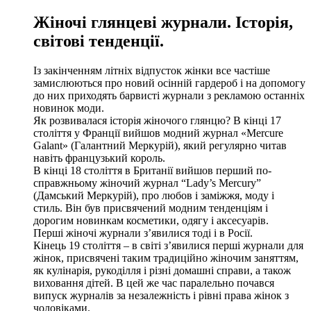
Жіночі глянцеві журнали. Історія,
світові тенденції.
Із закінченням літніх відпусток жінки все частіше
замислюються про новий осінній гардероб і на допомогу
до них приходять барвисті журнали з рекламою останніх
новинок моди.
Як розвивалася історія жіночого глянцю? В кінці 17
століття у Франції вийшов модний журнал «Mercure
Galant» (Галантний Меркурій), який регулярно читав
навіть французький король.
В кінці 18 століття в Британії вийшов перший по-
справжньому жіночий журнал “Lady’s Mercury”
(Дамський Меркурій), про любов і заміжжя, моду і
стиль. Він був присвячений модним тенденціям і
дорогим новинкам косметики, одягу і аксесуарів.
Перші жіночі журнали з’явилися тоді і в Росії.
Кінець 19 століття – в світі з’явилися перші журнали для
жінок, присвячені таким традиційно жіночим заняттям,
як кулінарія, рукоділля і різні домашні справи, а також
виховання дітей. В цей же час паралельно почався
випуск журналів за незалежність і рівні права жінок з
чоловіками.