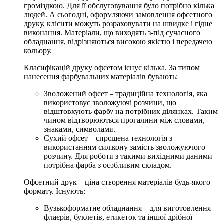
громіздкою. Для її обслуговування було потрібно кілька
людей. А сьогодні, оформляючи
замовлення офсетного
друку,
клієнти можуть розраховувати на швидке і гідне
виконання. Матеріали, що виходять з-під сучасного
обладнання, відрізняються високою якістю і передачею
кольору.
Класифікацій друку офсетом існує кілька. За типом
нанесення фарбувальних матеріалів бувають:
Зволожений офсет – традиційна технологія, яка
використовує зволожуючі розчини, що
відштовхують фарбу на потрібних ділянках. Таким
чином відтворюються прогалини між словами,
знаками, символами.
Сухий офсет – спрощена технологія з
використанням силікону замість зволожуючого
розчину. Для роботи з такими вихідними даними
потрібна фарба з особливим складом.
Офсетний друк – ціна
створення матеріалів будь-якого
формату. Існують:
Вузькоформатне обладнання – для виготовлення
флаєрів, буклетів, етикеток та іншої дрібної