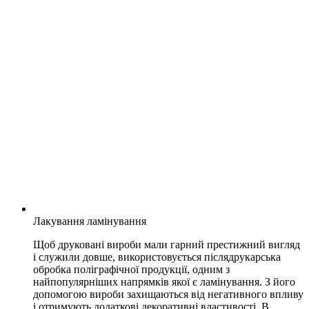
Лакування ламінування
Щоб друковані вироби мали гарний престижний вигляд
і служили довше, використовується
післядрукарська
обробка поліграфічної продукції,
одним з
найпопулярніших напрямків якої є ламінування. З його
допомогою вироби захищаються від негативного впливу
і отримують додаткові декоративні властивості. В