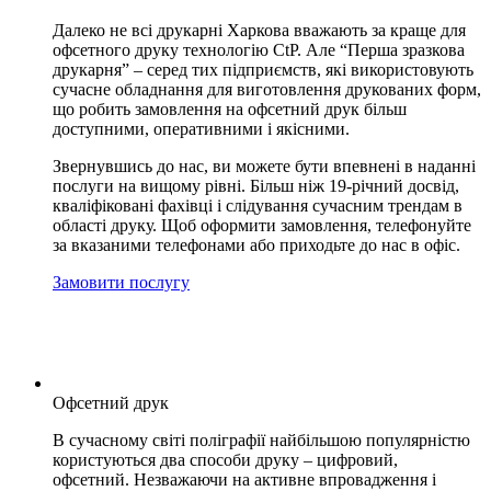
Далеко не всі друкарні Харкова вважають за краще для
офсетного друку технологію CtP. Але “Перша зразкова
друкарня” – серед тих підприємств, які використовують
сучасне
обладнання для виготовлення друкованих форм
,
що робить замовлення на офсетний друк більш
доступними, оперативними і якісними.
Звернувшись до нас, ви можете бути впевнені в наданні
послуги на вищому рівні. Більш ніж 19-річний досвід,
кваліфіковані фахівці і слідування сучасним трендам в
області друку. Щоб оформити замовлення, телефонуйте
за вказаними телефонами або приходьте до нас в офіс.
Замовити послугу
Офсетний друк
В сучасному світі поліграфії найбільшою популярністю
користуються два способи
друку – цифровий,
офсетний.
Незважаючи на активне впровадження і