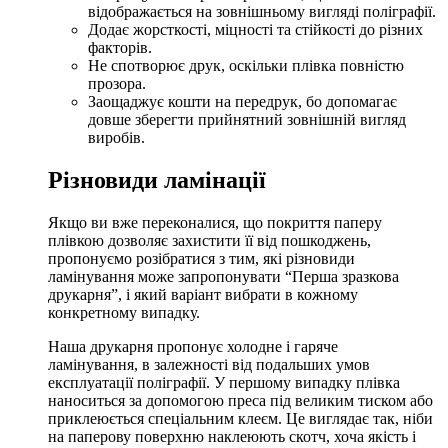
відображається на зовнішньому вигляді поліграфії.
Додає жорсткості, міцності та стійкості до різних
факторів.
Не спотворює друк, оскільки плівка повністю
прозора.
Заощаджує кошти на передрук, бо допомагає
довше зберегти прийнятний зовнішній вигляд
виробів.
Різновиди ламінації
Якщо ви вже переконалися, що покриття паперу
плівкою дозволяє захистити її від пошкоджень,
пропонуємо розібратися з тим, які різновиди
ламінування може запропонувати “Перша зразкова
друкарня”, і який варіант вибрати в кожному
конкретному випадку.
Наша друкарня пропонує
холодне і гаряче
ламінування,
в залежності від подальших умов
експлуатації поліграфії. У першому випадку плівка
наноситься за допомогою преса під великим тиском або
приклеюється спеціальним клеєм. Це виглядає так, ніби
на паперову поверхню наклеюють скотч, хоча якість і