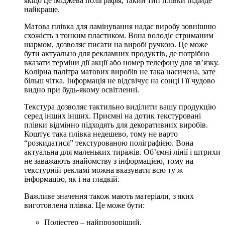
якщо це іміджева поліграфія, такий тип плівки підійде
найкраще.
Матова
плівка для ламінування
надає виробу зовнішню
схожість з тонким пластиком. Вона володіє стриманим
шармом, дозволяє писати на виробі ручкою. Це може
бути актуально для рекламних продуктів, де потрібно
вказати терміни дії акції або номер телефону для зв’язку.
Колірна палітра матових виробів не така насичена, зате
більш чітка. Інформація не відсвічує на сонці і її чудово
видно при будь-якому освітленні.
Текстура дозволяє тактильно виділити вашу продукцію
серед інших інших. Приємні на дотик текстуровані
плівки відмінно підходять для декоративних виробів.
Коштує така плівка недешево, тому не варто
“розкидатися” текстурованою поліграфією. Вона
актуальна для маленьких тиражів. Об’ємні лінії і штрихи
не заважають знайомству з інформацією, тому на
текстурній рекламі можна вказувати всю ту ж
інформацію, як і на гладкій.
Важливе значення також мають матеріали, з яких
виготовлена ​​плівка. Це може бути:
Поліестер – найпрозоріший.