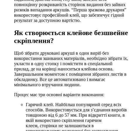
повноцінну розкриваність сторінок видання без зайвих
ризиків випадання аркушів. “Перша зразкова друкарня”
використовує професійний клей, що забезпечує гідний
результат за доступною вартістю.
Як створюється клейове безшвейне
скріплення?
Щоб зібрати друковані аркуші в один виріб без
використання зшиваних матеріалів, необхідно зібрати їх,
укласти в одну стопку і помістити в спеціальний
прилад, де на корінці наноситься клейова основа.
Завершальним моментом є поміщення зібраних листів в
обкладинку. Все це автоматизовано і вимагає
мінімального втручання людини.
Процес має три основні варіанти виконання:
Гарячий клей. Найбільш популярний серед всіх
способів. Використовується для з’єднання виробів
товщиною від 6 до 57 мм. При відкритті книги, в
якій використано
скріплення гарячим
клеєм,
сторінки не залишаються в
горизонтальному положенні без застосування