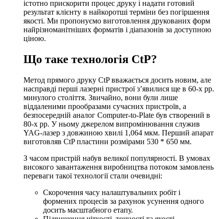
істотно прискорити процес друку і надати готовий
результат клієнту в найкоротші терміни без погіршення
якості. Ми пропонуємо
виготовлення друкованих форм
найрізноманітніших форматів і діапазонів за доступною
ціною.
Що таке технологія CtP?
Метод прямого друку CtP вважається досить новим, але
насправді перші лазерні пристрої з’явилися ще в 60-х рр.
минулого століття. Звичайно, вони були лише
віддаленими прообразами сучасних пристроїв, а
безпосередній аналог Computer-to-Plate був створений в
80-х рр. У ньому джерелом випромінювання служив
YAG-лазер з довжиною хвилі 1,064 мкм. Перший апарат
виготовляв
CtP пластини
розмірами 530 * 650 мм.
З часом пристрій набув великої популярності. В умовах
високого завантаження виробництва потоком замовлень
переваги такої технології стали очевидні:
Скорочення часу налаштувальних робіт і
формених процесів за рахунок усунення одного
досить масштабного етапу.
Підвищення чіткості, точності та якості