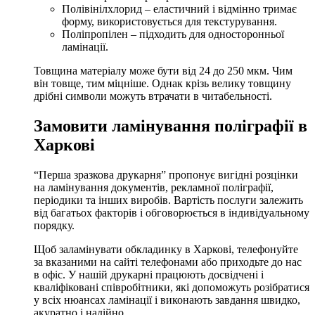
Полівінілхлорид – еластичний і відмінно тримає
форму, використовується для текстурування.
Поліпропілен – підходить для односторонньої
ламінації.
Товщина матеріалу може бути від 24 до 250 мкм. Чим
він товще, тим міцніше. Однак крізь велику товщину
дрібні символи можуть втрачати в читабельності.
Замовити ламінування поліграфії в
Харкові
“Перша зразкова друкарня” пропонує вигідні розцінки
на ламінування документів, рекламної поліграфії,
періодики та інших виробів. Вартість послуги залежить
від багатьох факторів і обговорюється в індивідуальному
порядку.
Щоб
заламінувати обкладинку в Харкові,
телефонуйте
за вказаними на сайті телефонами або приходьте до нас
в офіс. У нашій друкарні працюють досвідчені і
кваліфіковані співробітники, які допоможуть розібратися
у всіх нюансах ламінації і виконають завдання швидко,
акуратно і надійно.