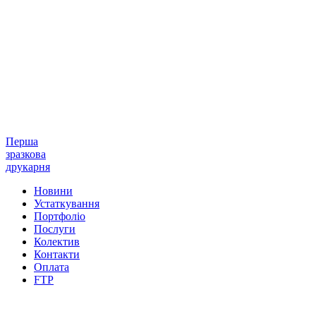
Перша
зразкова
друкарня
Новини
Устаткування
Портфоліо
Послуги
Колектив
Контакти
Оплата
FTP