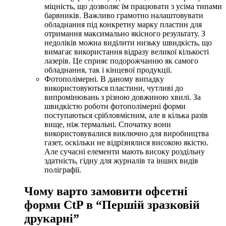
міцність, що дозволяє їм працювати з усіма типами
барвників. Важливо грамотно налаштовувати
обладнання під конкретну марку пластин для
отримання максимально якісного результату. З
недоліків можна виділити низьку швидкість, що
вимагає використання відразу великої кількості
лазерів. Це сприяє подорожчанню як самого
обладнання, так і кінцевої продукції.
Фотополімерні. В даному випадку
використовуються пластини, чутливі до
випромінювань з різною довжиною хвилі. За
швидкістю роботи фотополімерні форми
поступаються срібловмісним, але в кілька разів
вище, ніж термальні. Спочатку вони
використовувалися виключно для виробництва
газет, оскільки не відрізнялися високою якістю.
Але сучасні елементи мають високу роздільну
здатність, гідну для журналів та інших видів
поліграфії.
Чому варто замовити офсетні
форми CtP в “Першій зразковій
друкарні”