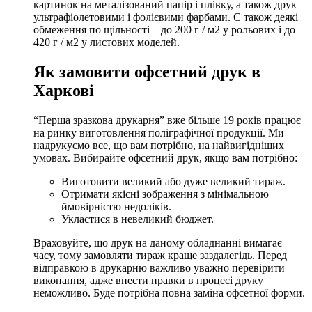
картинок на металізований папір і плівку, а також друк
ультрафіолетовими і фолієвими фарбами. Є також деякі
обмеження по щільності – до 200 г / м2 у рольових і до
420 г / м2 у листових моделей.
Як замовити офсетний друк в
Харкові
“Перша зразкова друкарня” вже більше 19 років працює
на ринку виготовлення поліграфічної продукції. Ми
надрукуємо все, що вам потрібно, на найвигідніших
умовах. Вибирайте офсетний друк, якщо вам потрібно:
Виготовити великий або дуже великий тираж.
Отримати якісні зображення з мінімальною
ймовірністю недоліків.
Укластися в невеликий бюджет.
Враховуйте, що друк на даному обладнанні вимагає
часу, тому замовляти тираж краще заздалегідь. Перед
відправкою в друкарню важливо уважно перевірити
виконання, адже внести правки в процесі друку
неможливо. Буде потрібна повна заміна офсетної форми.