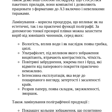
пакетних приладів, вони компактні і дозволяють
працювати з форматами до А3 включно і невеликими
тиражами.
Ламінування – корисна процедура, що впливає як на
естетичні, так і на практичні функції поліграфії. За
допомогою тонкої прозорої плівки можна захистити
виріб від зовнішніх чинників, серед яких:
Вологість, вплив води і як наслідок поява грибка,
цвілі.
Ультрафіолет, під впливом якого зображення
вицвітають, втрачають контрастність, чіткість.
Повітряні забруднення, зокрема пил і бруд, які
відмити від паперового покриття практично
неможливо.
Інтенсивна експлуатація, яка веде до
пошарпаного вигляду, затертості і засаленості
країв.
Розрив паперу, поява складок, зжужмленості,
зморшок.
Також
ламінування поліграфічної продукції
:
Покращує кольори зображення, що позитивно