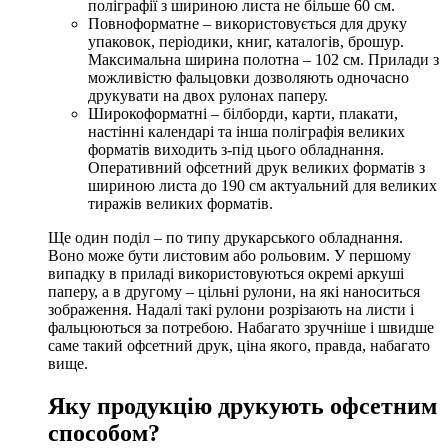
поліграфії з шириною листа не більше 60 см.
Повноформатне – використовується для друку
упаковок, періодики, книг, каталогів, брошур.
Максимальна ширина полотна – 102 см. Прилади з
можливістю фальцовки дозволяють одночасно
друкувати на двох рулонах паперу.
Широкоформатні – білборди, карти, плакати,
настінні календарі та інша поліграфія великих
форматів виходить з-під цього обладнання.
Оперативний офсетний друк
великих форматів з
шириною листа до 190 см актуальний для великих
тиражів великих форматів.
Ще один поділ – по типу друкарського обладнання.
Воно може бути листовим або рольовим. У першому
випадку в приладі використовуються окремі аркуші
паперу, а в другому – цільні рулони, на які наноситься
зображення. Надалі такі рулони розрізають на листи і
фальцюються за потребою. Набагато зручніше і швидше
саме такий
офсетний друк, ціна
якого, правда, набагато
вище.
Яку продукцію друкують офсетним
способом?