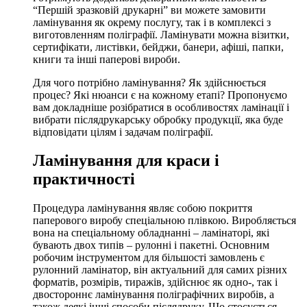
“Першій зразковій друкарні” ви можете замовити
ламінування як окрему послугу, так і в комплексі з
виготовленням поліграфії. Ламінувати можна візитки,
сертифікати, листівки, бейджи, банери, афіші, папки,
книги та інші паперові вироби.
Для чого потрібно ламінування? Як здійснюється
процес? Які нюанси є на кожному етапі? Пропонуємо
вам докладніше розібратися в особливостях ламінації і
вибрати
післядрукарську обробку продукції,
яка буде
відповідати цілям і задачам поліграфії.
Ламінування для краси і
практичності
Процедура ламінування являє собою покриття
паперового виробу спеціальною плівкою. Виробляється
вона на спеціальному обладнанні – ламінаторі, які
бувають двох типів – рулонні і пакетні. Основним
робочим інструментом для більшості замовлень є
рулонний ламінатор, він актуальний для самих різних
форматів, розмірів, тиражів, здійснює як одно-, так і
двостороннє
ламінування поліграфічних виробів,
а
також деякі інші способи післядруку. Що стосується