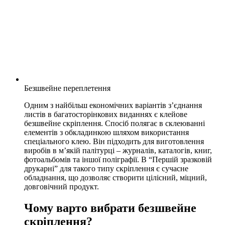
Безшвейне переплетення
Одним з найбільш економічних варіантів з’єднання
листів в багатосторінкових виданнях є
клейове
безшвейне скріплення.
Спосіб полягає в склеюванні
елементів з обкладинкою шляхом використання
спеціального клею. Він підходить для виготовлення
виробів в м’якій палітурці – журналів, каталогів, книг,
фотоальбомів та іншої поліграфії. В “Першій зразковій
друкарні” для такого типу скріплення є сучасне
обладнання, що дозволяє створити цілісний, міцний,
довговічний продукт.
Чому варто вибрати безшвейне
скріплення?