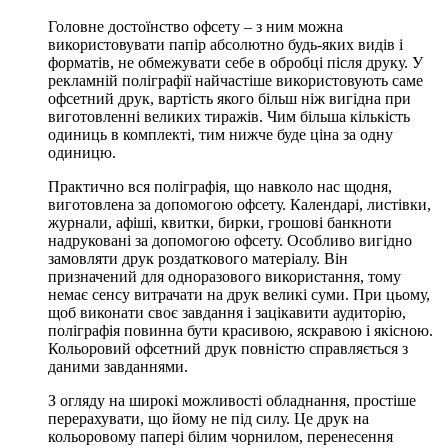
Головне достоїнство офсету – з ним можна
використовувати папір абсолютно будь-яких видів і
форматів, не обмежувати себе в обробці після друку. У
рекламній поліграфії найчастіше використовують саме
офсетний друк, вартість
якого більш ніж вигідна при
виготовленні великих тиражів. Чим більша кількість
одиниць в комплекті, тим нижче буде ціна за одну
одиницю.
Практично вся поліграфія, що навколо нас щодня,
виготовлена ​​за допомогою офсету. Календарі, листівки,
журнали, афіші, квитки, бирки, грошові банкноти
надруковані за допомогою офсету. Особливо вигідно
замовляти друк роздаткового матеріалу. Він
призначений для одноразового використання, тому
немає сенсу витрачати на друк великі суми. При цьому,
щоб виконати своє завдання і зацікавити аудиторію,
поліграфія повинна бути красивою, яскравою і якісною.
Кольоровий офсетний друк
повністю справляється з
даними завданнями.
З огляду на широкі можливості обладнання, простіше
перерахувати, що йому не під силу. Це друк на
кольоровому папері білим чорнилом, перенесення