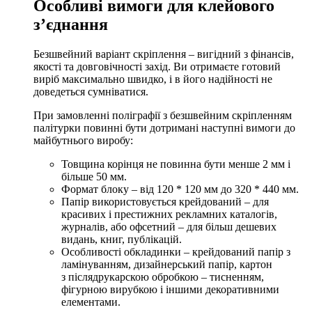
Особливі вимоги для клейового
з’єднання
Безшвейний варіант скріплення – вигідний з фінансів,
якості та довговічності захід. Ви отримаєте готовий
виріб максимально швидко, і в його надійності не
доведеться сумніватися.
При замовленні поліграфії з
безшвейним скріпленням
палітурки
повинні бути дотримані наступні вимоги до
майбутнього виробу:
Товщина корінця не повинна бути менше 2 мм і
більше 50 мм.
Формат блоку – від 120 * 120 мм до 320 * 440 мм.
Папір використовується крейдований – для
красивих і престижних рекламних каталогів,
журналів, або офсетний – для більш дешевих
видань, книг, публікацій.
Особливості обкладинки – крейдований папір з
ламінуванням, дизайнерський папір, картон
з післядрукарскою обробкою – тисненням,
фігурною вирубкою і іншими декоративними
елементами.