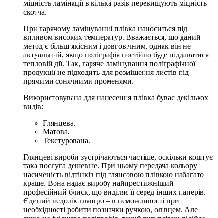
міцність ламінації в кілька разів перевищують міцність
скотча.
При гарячому ламінуванні плівка наноситься під
впливом високих температур. Вважається, що даний
метод є більш якісним і довговічним, однак він не
актуальний, якщо поліграфія постійно буде піддаватися
тепловій дії. Так,
гаряче ламінування поліграфічної
продукції
не підходить для розміщення листів під
прямими сонячними променями.
Використовувана для нанесення плівка буває декількох
видів:
Глянцева.
Матова.
Текстурована.
Глянцеві вироби зустрічаються частіше, оскільки коштує
така послуга дешевше. При цьому передача кольору і
насиченість відтінків під глянсовою плівкою набагато
краще. Вона надає виробу найпрестижніший
професійний блиск, що виділяє її серед інших паперів.
Єдиний недолік глянцю – в неможливості при
необхідності робити позначки ручкою, олівцем. Але