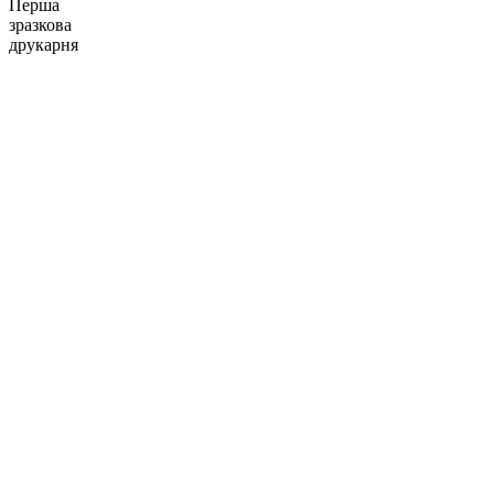
Перша
зразкова
друкарня