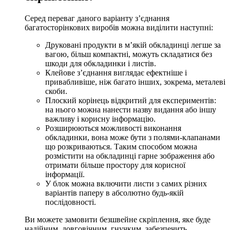
Серед переваг даного варіанту з’єднання
багатосторінкових виробів можна виділити наступні:
Друковані продукти в м’якій обкладинці легше за
вагою, більш компактні, можуть складатися без
шкоди для обкладинки і листів.
Клейове з’єднання виглядає ефектніше і
привабливіше, ніж багато інших, зокрема, металеві
скоби.
Плоский корінець відкритий для експериментів:
на нього можна нанести назву видання або іншу
важливу і корисну інформацію.
Розширюються можливості виконання
обкладинки, вона може бути з полями-клапанами
що розкриваються. Таким способом можна
розмістити на обкладинці гарне зображення або
отримати більше простору для корисної
інформації.
У блок можна включити листи з самих різних
варіантів паперу в абсолютно будь-якій
послідовності.
Ви можете
замовити безшвейне скріплення,
яке буде
надійним, довговічним, гнучким, забезпечить