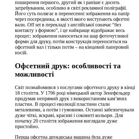
поширення першого, другий як і раніше є досить
затребуваним, особливо в світі рекламної поліграфії.
Його суть полягає в перенесенні зображення на папір
через посередника, в якості якого виступають офсетні
вали. Off set в перекладі з англійської означає “без
контакту з формою”, і це найкраще відображає весь
процес: зображення наноситься на шар фоточутливої ​​
форми для друку, потім конструкція переноситься на
офсетний вал і тільки потім – на кінцевий паперовий
носій.
Офсетний друк: особливості та
можливості
Світ познайомився з
послугами офсетного друку
в кінці
18 століття. У 1796 році німецький актор Зенефельдер
придумав непрямий друк з використанням кам’яних
пластин. В процесі еволюції пластини стали
металевими, а потім і гумовими. Останні забезпечували
дуже чіткі, яскраві, красиві і соковиті кольори. Для
початку 20 століття зображення виглядали дуже
пристойно.
Перша офсетна друкарська машина була дуже