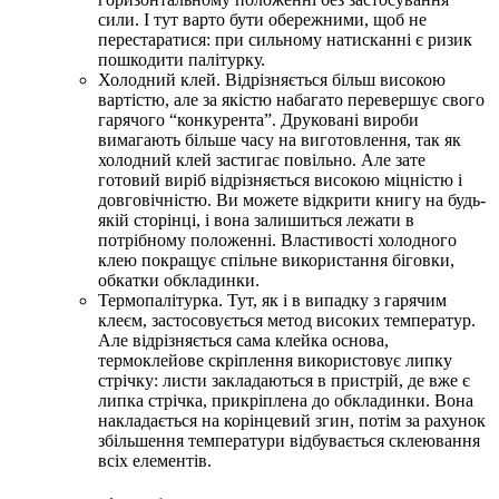
сили. І тут варто бути обережними, щоб не
перестаратися: при сильному натисканні є ризик
пошкодити палітурку.
Холодний клей. Відрізняється більш високою
вартістю, але за якістю набагато перевершує свого
гарячого “конкурента”. Друковані вироби
вимагають більше часу на виготовлення, так як
холодний клей застигає повільно. Але зате
готовий виріб відрізняється високою міцністю і
довговічністю. Ви можете відкрити книгу на будь-
якій сторінці, і вона залишиться лежати в
потрібному положенні. Властивості холодного
клею покращує спільне використання біговки,
обкатки обкладинки.
Термопалітурка. Тут, як і в випадку з гарячим
клеєм, застосовується метод високих температур.
Але відрізняється сама клейка основа,
термоклейове скріплення
використовує липку
стрічку: листи закладаються в пристрій, де вже є
липка стрічка, прикріплена до обкладинки. Вона
накладається на корінцевий згин, потім за рахунок
збільшення температури відбувається склеювання
всіх елементів.