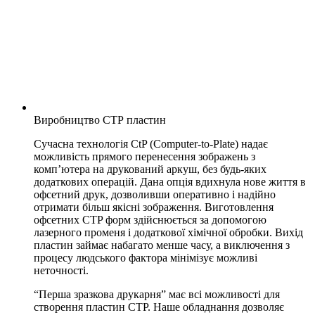
Виробництво СТР пластин
Сучасна технологія CtP (Computer-to-Plate) надає
можливість прямого перенесення зображень з
комп’ютера на друкований аркуш, без будь-яких
додаткових операцій. Дана опція вдихнула нове життя в
офсетний друк, дозволивши оперативно і надійно
отримати більш якісні зображення.
Виготовлення
офсетних CTP форм
здійснюється за допомогою
лазерного променя і додаткової хімічної обробки. Вихід
пластин займає набагато менше часу, а виключення з
процесу людського фактора мінімізує можливі
неточності.
“Перша зразкова друкарня” має всі можливості для
створення пластин CTP. Наше обладнання дозволяє