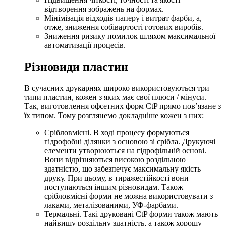
відтворення зображень на формах.
Мінімізація відходів паперу і витрат фарби, а,
отже, зниження собівартості готових виробів.
Зниження ризику помилок шляхом максимальної
автоматизації процесів.
Різновиди пластин
В сучасних друкарнях широко використовуються три
типи пластин, кожен з яких має свої плюси / мінуси.
Так,
виготовлення офсетних форм CtP
прямо пов’язане з
їх типом. Тому розглянемо докладніше кожен з них:
Срібловмісні. В ході процесу формуються
гідрофобні ділянки з основою зі срібла. Друкуючі
елементи утворюються на гідрофільній основі.
Вони відрізняються високою роздільною
здатністю, що забезпечує максимальну якість
друку. При цьому, в тиражестійкості вони
поступаються іншим різновидам. Також
срібловмісні форми не можна використовувати з
лаками, металізованими, УФ-фарбами.
Термальні. Такі
друковані CtP форми
також мають
найвищу роздільну здатність, а також хорошу